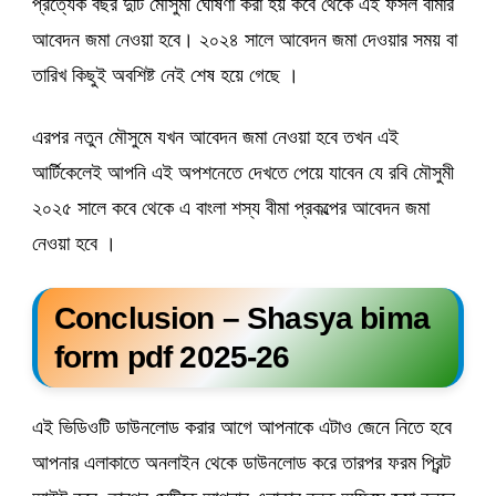
প্রত্যেক বছর দুটি মৌসুমী ঘোষণা করা হয় কবে থেকে এই ফসল বীমার
আবেদন জমা নেওয়া হবে। ২০২৪ সালে আবেদন জমা দেওয়ার সময় বা
তারিখ কিছুই অবশিষ্ট নেই শেষ হয়ে গেছে ।
এরপর নতুন মৌসুমে যখন আবেদন জমা নেওয়া হবে তখন এই
আর্টিকেলেই আপনি এই অপশনেতে দেখতে পেয়ে যাবেন যে রবি মৌসুমী
২০২৫ সালে কবে থেকে এ বাংলা শস্য বীমা প্রকল্পের আবেদন জমা
নেওয়া হবে ।
Conclusion –
Shasya bima
form pdf 2025-26
এই ভিডিওটি ডাউনলোড করার আগে আপনাকে এটাও জেনে নিতে হবে
আপনার এলাকাতে অনলাইন থেকে ডাউনলোড করে তারপর ফরম প্রিন্ট