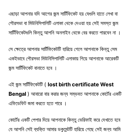
এছাড়া আপনার যদি আগের জন্ম সার্টিফিকেট হয় যেগুলি হাতে লেখা বা
পৌরসভা বা মিউনিসিপালিটি এলাকা থেকে দেওয়া হয় সেই সমস্ত জন্ম
সার্টিফিকেটগুলি কিন্তু আপনি অনলাইন থেকে বের করতে পারবেন না ।
সে ক্ষেত্রে আপনার সার্টিফিকেটটি হারিয়ে গেলে আপনাকে কিন্তু সেম
একইভাবে পৌরসভা মিউনিসিপালিটি এলাকায় গিয়ে আপনাকে আরেকটি
জন্ম সার্টিফিকেট বানাতে হবে ।
এই জন্ম সার্টিফিকেটটি (
lost birth certificate West
Bengal
) আবারো বার করার জন্য সম্ভবত আপনাকে কোর্টের একটি
এফিডেফিট জমা করতে হতে পারে ।
কোর্টের একটি পেপার দিয়ে আপনাকে কিন্তু ভেরিফাই করে দেখাতে হবে
যে আপনি সেই ব্যক্তি আমার ডকুমেন্টটি হারিয়ে গেছে সেই জন্য আমি