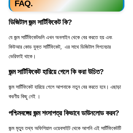
FAQ.
ডিজিটাল
জন্ম সার্টিফিকেট
কি?
যে জন্ম সার্টিফিকেটগুলি এখন অনলাইন থেকে বের করতে হয় এবং
কিউআর কোড যুক্ত সার্টিফিকেট, এর সাথে ডিজিটাল সিগনেচার
ভেরিফাই থাকে।
জন্ম সার্টিফিকেট হারিয়ে গেলে কি করা উচিত?
জন্ম সার্টিফিকেট হারিয়ে গেলে আপনাকে নতুন বের করতে হবে। এছাড়া
করণীয় কিছু নেই ।
পশ্চিমবঙ্গের জন্ম শংসাপত্র কিভাবে ডাউনলোড করব?
জন্ম মৃত্যু তথ্য অফিশিয়াল ওয়েবসাইট থেকে আপনি এই সার্টিফিকেটটি