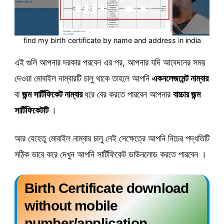
find my birth certificate by name and address in india
এই গুলি আপনার দরকার পরবেন এর পর, আপনার যদি আবেদনের সময়
দেওয়া মোবাইল নাম্বারটি চালু থাকে তাহলে আপনি
একনলেজমেন্ট নাম্বার
বা
জন্ম সার্টিফিকেট নাম্বার
ধরে বের করতে পারবেন আপনার
বাচ্চার জন্ম
সার্টিফিকেটটি
।
আর যেহেতু মোবাইল নাম্বার চালু নেই সেক্ষেত্রে আপনি নিচের পদ্ধতিটি
সঠিক ভাবে করে দেখুন আপনি সার্টিফিকেট ডাউনলোড করতে পারবেন ।
Birth Certificate download
without mobile
number/application