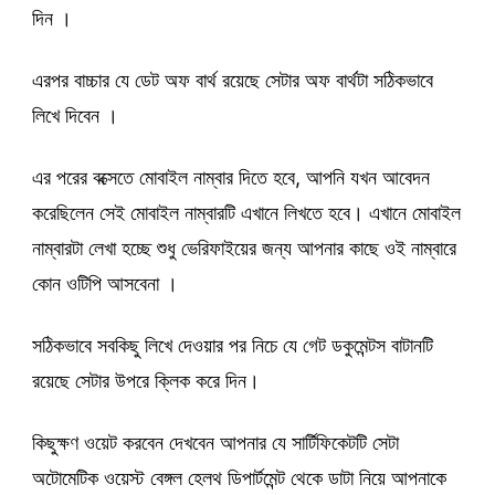
দিন ।
এরপর বাচ্চার যে ডেট অফ বার্থ রয়েছে সেটার অফ বার্থটা সঠিকভাবে
লিখে দিবেন ।
এর পরের বক্সেতে মোবাইল নাম্বার দিতে হবে, আপনি যখন আবেদন
করেছিলেন সেই মোবাইল নাম্বারটি এখানে লিখতে হবে। এখানে মোবাইল
নাম্বারটা লেখা হচ্ছে শুধু ভেরিফাইয়ের জন্য আপনার কাছে ওই নাম্বারে
কোন ওটিপি আসবেনা ।
সঠিকভাবে সবকিছু লিখে দেওয়ার পর নিচে যে গেট ডকুমেন্টস বাটানটি
রয়েছে সেটার উপরে ক্লিক করে দিন।
কিছুক্ষণ ওয়েট করবেন দেখবেন আপনার যে সার্টিফিকেটটি সেটা
অটোমেটিক ওয়েস্ট বেঙ্গল হেলথ ডিপার্টমেন্ট থেকে ডাটা নিয়ে আপনাকে