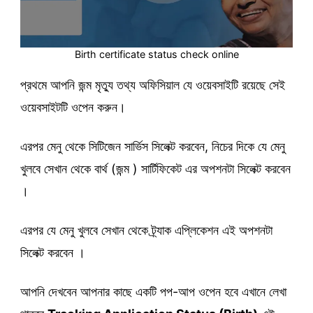
Birth certificate status check online
প্রথমে আপনি জন্ম মৃত্যু তথ্য অফিসিয়াল যে ওয়েবসাইটি রয়েছে সেই
ওয়েবসাইটটি ওপেন করুন।
এরপর মেনু থেকে সিটিজেন সার্ভিস সিলেক্ট করবেন, নিচের দিকে যে মেনু
খুলবে সেখান থেকে বার্থ (জন্ম ) সার্টিফিকেট এর অপশনটা সিলেক্ট করবেন
।
এরপর যে মেনু খুলবে সেখান থেকে ট্র্যাক এপ্লিকেশন এই অপশনটা
সিলেক্ট করবেন ।
আপনি দেখবেন আপনার কাছে একটি পপ-আপ ওপেন হবে এখানে লেখা