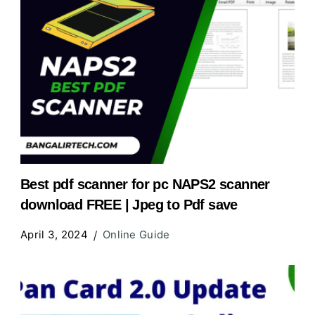
Best pdf scanner for pc NAPS2 scanner
download FREE | Jpeg to Pdf save
April 3, 2024
Online Guide