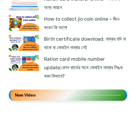
অন্য কারনে
How to collect jio coin online – জিও
কয়েন কি ভালো
Birth certificate download: নাম্বার যদি না
থাকে বা মোবাইল নাম্বার নেই
Ration card mobile number
update:রেশন কার্ডের সাথে মোবাইল নাম্বার লিঙ্ক
করব কিভাবে?
New Video