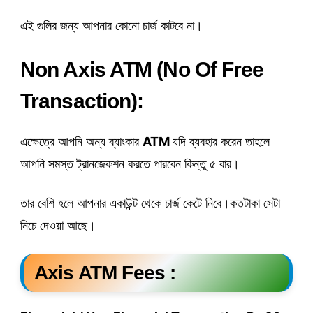
এই গুলির জন্য আপনার কোনো চার্জ কাটবে না।
Non Axis ATM (No Of Free
Transaction):
এক্ষেত্রে আপনি অন্য ব্যাংকার
ATM
যদি ব্যবহার করেন তাহলে
আপনি সমস্ত ট্রানজেকশন করতে পারবেন কিন্তু ৫ বার।
তার বেশি হলে আপনার একাউন্ট থেকে চার্জ কেটে নিবে।কতটাকা সেটা
নিচে দেওয়া আছে।
Axis ATM Fees :