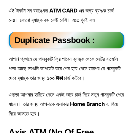
এই টাকাটা সব ব্যাঙ্কের
ATM CARD
এর জন্য ব্যাঙ্ক চার্জ
নেয়। কোনো ব্যাঙ্ক কম কেউ বেশি। এতে খুবই কম
Duplicate Passbook :
আপনি প্রথমে যে পাসবুকটি ফ্রি পাবেন ব্যাঙ্ক থেকে সেটির যতগুলি
পাতা আছে সবগুলি আপডেট করে শেষ হয়ে গেলে তারপর যে পাসবুকটি
দেবে ব্যাঙ্ক তার জন্য
১০০ টাকা
চার্জ কাটবে।
এছাড়া আপনার হারিয়ে গেলে একই ভাবে চার্জ দিয়ে নতুন পাসবুকটি পেয়ে
যাবেন। তার জন্য আপনাকে এলাকার
Home Branch
এ গিয়ে
নিয়ে আসতে হবে।
Axis ATM (No Of Free