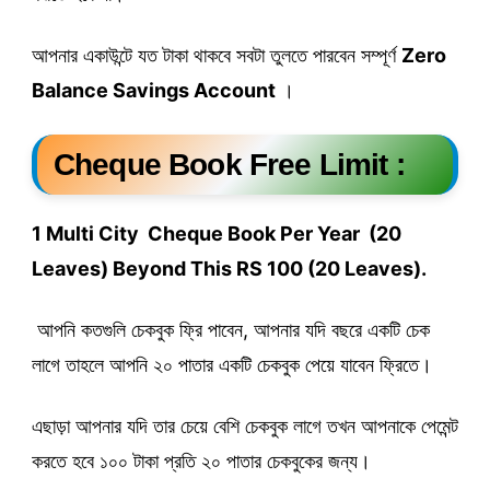
আপনার একাউন্টে যত টাকা থাকবে সবটা তুলতে পারবেন সম্পূর্ণ
Zero
Balance Savings Account
।
Cheque Book Free Limit :
1 Multi City Cheque Book Per Year (20
Leaves) Beyond This RS 100 (20 Leaves).
আপনি কতগুলি চেকবুক ফ্রি পাবেন, আপনার যদি বছরে একটি চেক
লাগে তাহলে আপনি ২০ পাতার একটি চেকবুক পেয়ে যাবেন ফ্রিতে।
এছাড়া আপনার যদি তার চেয়ে বেশি চেকবুক লাগে তখন আপনাকে পেমেন্ট
করতে হবে ১০০ টাকা প্রতি ২০ পাতার চেকবুকের জন্য।