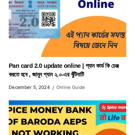
Pan card 2.0 update online | প্যান কার্ড কি চেঞ্জ
করতে হবে , জানুন প্যান ২.০-এর খুঁটিনাটি
December 5, 2024
Online Guide