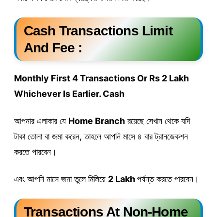
Cash Transactions Limit
And Fee :
Monthly First 4 Transactions Or Rs 2 Lakh
Whichever Is Earlier. Cash
আপনার এলাকার যে
Home Branch
রয়েছে সেখান থেকে যদি
টাকা তোলা বা জমা করেন, তাহলে আপনি মাসে ৪ বার ট্রানজেকশন
করতে পারবেন।
এবং আপনি মাসে জমা তুলে মিলিয়ে
2 Lakh
পর্যন্ত করতে পারবেন।
Transactions At Non-Home