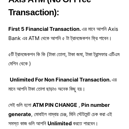
Transaction):
First 5 Financial Transaction.
এর মানে আপনি Axis
Bank এর ATM থেকে আপনি ৫ টা ট্রানজেকশন ফ্রি পাবেন।
৫টি ট্রানজেকশন কি কি (টাকা তোলা, টাকা জমা, টাকা ট্রান্সফার এটিএম
মেশিন থেকে )
Unlimited For Non Financial Transaction.
এর
মানে আপনি টাকা তোলা ছাড়াও অনেক কিছু হয়।
সেই গুলি হলো
ATM PIN CHANGE
,
Pin number
generate
, মোবাইল নাম্বার চেঞ্জ, মিনি স্টেটমেন্ট চেক করা এই
সমস্ত কাজ গুলি আপনি
Unlimited
করতে পারবেন।