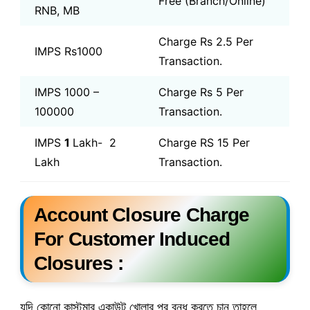
Free (Branch/Online)
RNB, MB
Charge Rs 2.5 Per
IMPS Rs1000
Transaction.
IMPS 1000 –
Charge Rs 5 Per
100000
Transaction.
IMPS
1
Lakh- 2
Charge RS 15 Per
Lakh
Transaction.
Account Closure Charge
For Customer Induced
Closures :
যদি কোনো কাস্টমার একাউন্ট খোলার পর বন্ধ করতে চান তাহলে