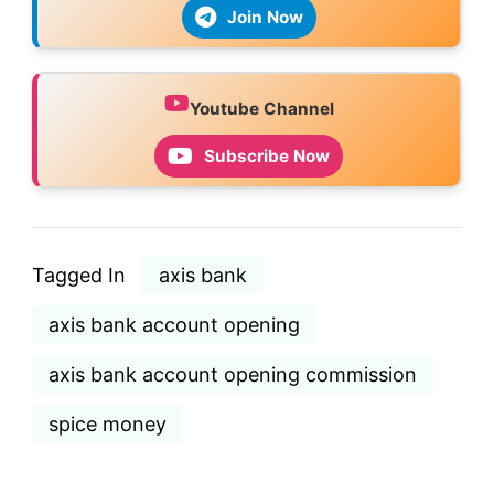
Join Now
Youtube Channel
Subscribe Now
Tagged In
axis bank
axis bank account opening
axis bank account opening commission
spice money