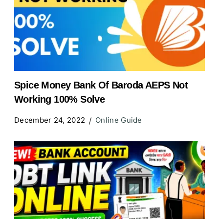
Spice Money Bank Of Baroda AEPS Not
Working 100% Solve
December 24, 2022
Online Guide