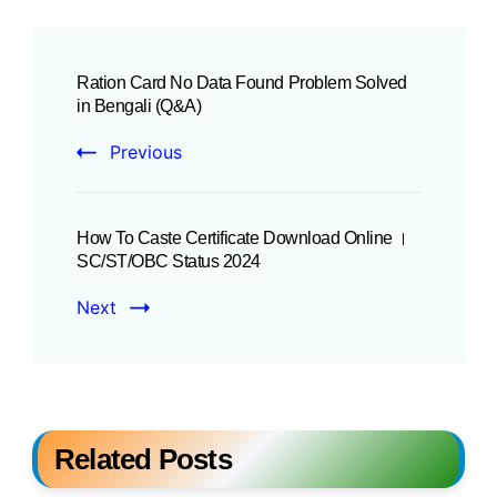
Ration Card No Data Found Problem Solved
in Bengali (Q&A)
Previous
How To Caste Certificate Download Online ।
SC/ST/OBC Status 2024
Next
Related Posts