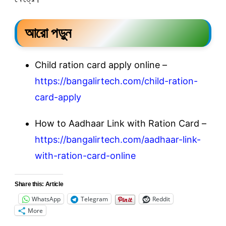
আরো পড়ুন
Child ration card apply online –
https://bangalirtech.com/child-ration-
card-apply
How to Aadhaar Link with Ration Card –
https://bangalirtech.com/aadhaar-link-
with-ration-card-online
Share this: Article
WhatsApp
Telegram
Reddit
More