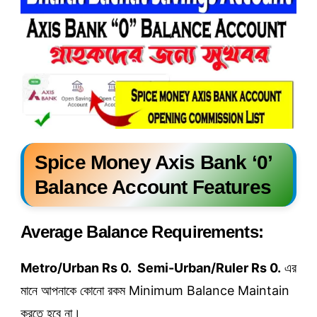
Spice Money Axis Bank ‘0’
Balance Account Features
Average Balance Requirements:
Metro/Urban Rs 0. Semi-Urban/Ruler Rs 0.
এর
মানে আপনাকে কোনো রকম Minimum Balance Maintain
করতে হবে না।