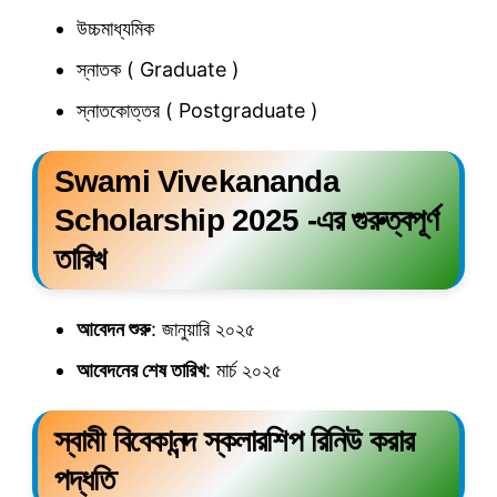
উচ্চমাধ্যমিক
স্নাতক ( Graduate )
স্নাতকোত্তর ( Postgraduate )
Swami Vivekananda
Scholarship 2025 -এর গুরুত্বপূর্ণ
তারিখ
আবেদন শুরু
: জানুয়ারি ২০২৫
আবেদনের শেষ তারিখ
: মার্চ ২০২৫
স্বামী বিবেকানন্দ স্কলারশিপ রিনিউ করার
পদ্ধতি