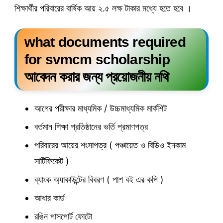
শিক্ষার্থীর পরিবারের বার্ষিক আয় ২.৫ লক্ষ টাকার মধ্যে হতে হবে ।
what documents required
for svmcm scholarship
আবেদন করার জন্য প্রয়োজনীয় নথি
আগের পরীক্ষার মাধ্যমিক / উচ্চমাধ্যমিক মার্কশিট
বর্তমান শিক্ষা প্রতিষ্ঠানের ভর্তি প্রমাণপত্র
পরিবারের আয়ের শংসাপত্র ( পঞ্চায়েত ও বিডিও ইনকাম
সার্টিফিকেট )
ব্যাংক অ্যাকাউন্টের বিবরণ ( পাশ বই এর কপি )
আধার কার্ড
রঙিন পাসপোর্ট ফোটো